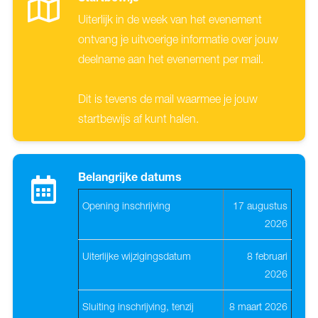
Uiterlijk in de week van het evenement
ontvang je uitvoerige informatie over jouw
deelname aan het evenement per mail.
Dit is tevens de mail waarmee je jouw
startbewijs af kunt halen.
Belangrijke datums
Opening inschrijving
17 augustus
2026
Uiterlijke wijzigingsdatum
8 februari
2026
Sluiting inschrijving, tenzij
8 maart 2026